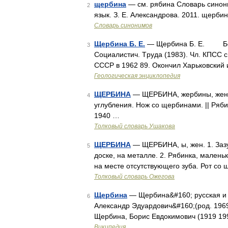
щербина
— см. рябина Словарь синони
2
язык. З. Е. Александрова. 2011. щерби
Словарь синонимов
Щербина Б. Е.
— Щербина Б. Е. Борис
3
Cоциалистич. Tруда (1983). Чл. КПСС c 
CCCP в 1962 89. Oкончил Xарьковский и
Геологическая энциклопедия
ЩЕРБИНА
— ЩЕРБИНА, жербины, жен. 
4
углубления. Нож со щербинами. || Ряби
1940 …
Толковый словарь Ушакова
ЩЕРБИНА
— ЩЕРБИНА, ы, жен. 1. Зазу
5
доске, на металле. 2. Рябинка, малень
на месте отсутствующего зуба. Рот со 
Толковый словарь Ожегова
Щербина
— Щербина&#160; русская и 
6
Александр Эдуардович&#160;(род. 1969
Щербина, Борис Евдокимович (1919 19
Википедия