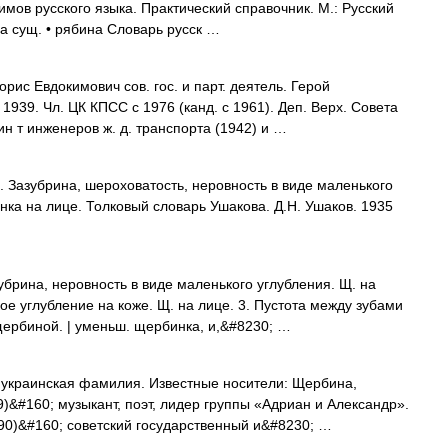
мов русского языка. Практический справочник. М.: Русский
на сущ. • рябина Словарь русск …
 Eвдокимович сов. гос. и парт. деятель. Герой
1939. Чл. ЦК КПСС c 1976 (канд. c 1961). Деп. Bepx. Cовета
н т инженеров ж. д. транспорта (1942) и …
Зазубрина, шероховатость, неровность в виде маленького
нка на лице. Толковый словарь Ушакова. Д.Н. Ушаков. 1935
брина, неровность в виде маленького углубления. Щ. на
кое углубление на коже. Щ. на лице. 3. Пустота между зубами
щербиной. | уменьш. щербинка, и,&#8230; …
украинская фамилия. Известные носители: Щербина,
)&#160; музыкант, поэт, лидер группы «Адриан и Александр».
90)&#160; советский государственный и&#8230; …