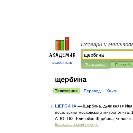
Словари и энциклоп
academic.ru
Толкования
Переводы
щербина
Толкование
Перевод
Книги
ЩЕРБИНА
— Щербина, дьяк князя Ивана
1
посельский московского митрополита. 14
А. Ю. 163. Елисейко Щербина, человек
Биографический словарь