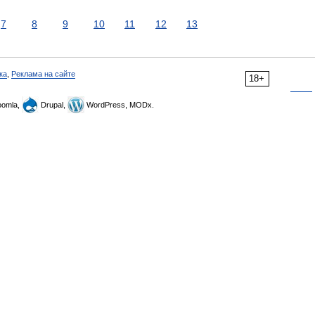
7
8
9
10
11
12
13
ка
,
Реклама на сайте
18+
omla,
Drupal,
WordPress, MODx.