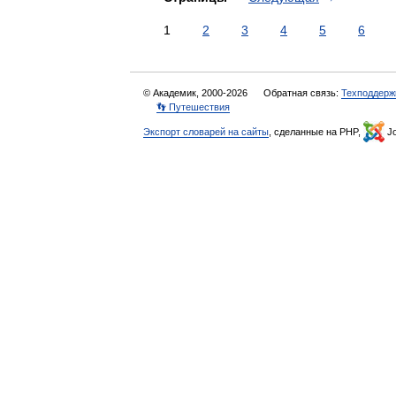
1
2
3
4
5
6
© Академик, 2000-2026
Обратная связь:
Техподдерж
👣 Путешествия
Экспорт словарей на сайты
, сделанные на PHP,
Jo